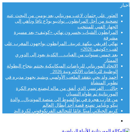
أخبار
العثور على جثمان لاعب موريتاني بعد يومين من البحث عنه
تضحية من أجل المرابطون.. نواذيبو يودّع تافا وداهي إلى
الجهاز الفني للمنتخب
المرابطون الشباب يخسرون نهائي «كوتيف» بعد مسيرة
مشرفة
نهائي إفريقي بنكهة عربية.. المرابطون يواجهون المغرب على
لقب «كوتيف 2026»
بعد خمس سنوات من الغياب… الكدية يعود إلى الدوري
الممتاز
الاتحاد الموريتاني للرياضات الميكانيكية يختتم بنجاح البطولة
الوطنية للرياضات الإلكترونية 2026
أحمد ولد يحي يتفقد الملعب الأولمبي ويشيد بجهود مديره في
تطوير المنشأة
جاك… الفرنسي الذي أنفق من ماله ليصنع نجوم الكرة
الموريتانية ثم طواه النسيان
من قارب هجرة في نواكشوط إلى منصة المونديال.. والدة
نيكو ويليامز تصنع قصة أحد أبطال العالم
كريم الجيلاني أمينًا عامًا للتحالف الفرنكوفوني لكرة اليد
القائمة