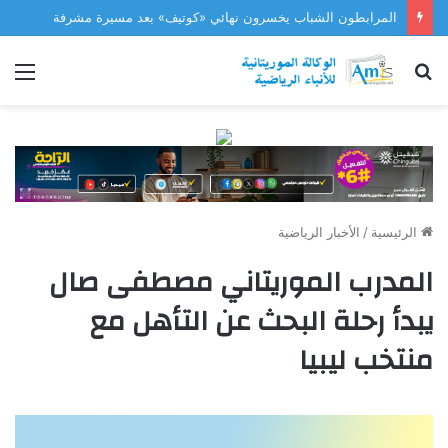
المرابطون الشباب يخسرون نهائي «كوتيف» بعد مسيرة مشرفة
بحث
الق
عن
الرئيسية
/
الأخبار الرياضية
المدرب الموريتاني مصطفى صال
يبدأ رحلة البحث عن التأهل مع
منتخب ليبيا