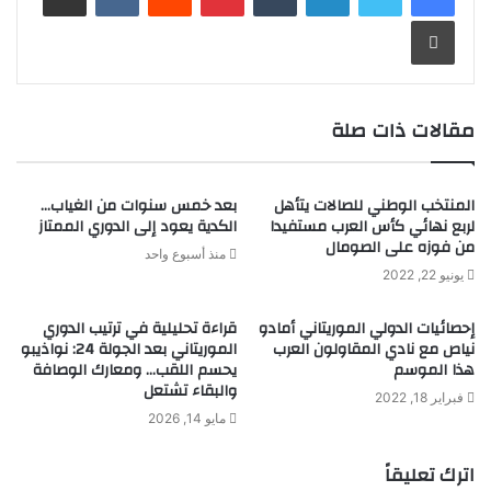
طباعة
مقالات ذات صلة
المنتخب الوطني للصالات يتأهل
بعد خمس سنوات من الغياب…
لربع نهائي كأس العرب مستفيدا
الكدية يعود إلى الدوري الممتاز
من فوزه على الصومال
منذ أسبوع واحد
يونيو 22, 2022
إحصائيات الدولي الموريتاني أمادو
قراءة تحليلية في ترتيب الدوري
نياص مع نادي المقاولون العرب
الموريتاني بعد الجولة 24: نواذيبو
هذا الموسم
يحسم اللقب… ومعارك الوصافة
والبقاء تشتعل
فبراير 18, 2022
مايو 14, 2026
اترك تعليقاً