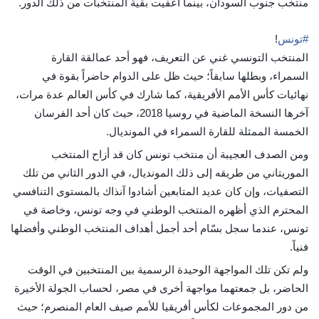
منتخب جنوب السودان، بينما أعفيت بقية المنتخبات من ذلك الدور.
#
تونس
!
المنتخب التونسي غني عن التعريف، فهو أحد عمالقة القارة
السمراء، وبطلها سابقاً؛ حيث ظل على الدوام حاضراً بقوة في
نهائيات كأس الأمم الأفريقية، كما شارك في كأس العالم عدة مرات،
آخرها النسخة الماضية في روسيا 2018، حيث كان أحد الفرسان
الخمسة الممثلة للقارة السمراء في المونديال.
ومن الصدف العجيبة أن منتخب تونس كان قد أزاح المنتخب
الموريتاني من طريقه إلى ذلك المونديال، في الدور الثاني من تلك
التصفيات، وإن كان عديد المتابعين أشادوا آنذاك بالمستوى التنافسي
المحترم الذي أظهره المنتخب الوطني في وجه تونس، وخاصة في
تونس، عندما سجل بسّام أحد أجمل أهداف المنتخب الوطني وأفضلها
فنياً.
ولم تكن تلك المواجهة الوحيدة الرسمية بين المنتخبين في الوقت
الحاضر، بل جمعتهما مواجهة أخرى في مصر، لحساب الجولة الأخيرة
من دور المجموعات لكأس أفريقيا للأمم صيف العام المنصرم؛ حيث