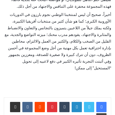
فهذه المجموعة محفزة على التنافس والاجتهاد من أجل ذلك.
أخيراً، صحيح أن ليس لمنتخبنا الوطني نجوم بارزون في الدوريات
الأوروبية الكبرى؛ كما هو شأن كثير من منتخبات أفريقيا الكبيرة،
ولكنه يملك جيلاً من اللاعبين يتميزون بالتجانس والتعاون والانضباط
والمثابرة والاجتهاد، يقودهم مدرب محنك؛ ميزته التواضع والجدية، مع
القليل من الصخب والكلام، والكثير من العمل والالتزام، محاطين
بإدارة احترافية تعمل بكل مهنية من أجل وضع المجموعة في أحسن
الظروف، دون أن تترك كبيرة ولا صغيرة للصدفة، ومعززين بجمهور
وفِي أثبتت التجربة تأثيره الكبير في دفع لاعبيه إلى تحويل
“المستحيل” إلى ممكن!
لينكدإن
بينتيريست
مشاركة عبر البريد
طباعة