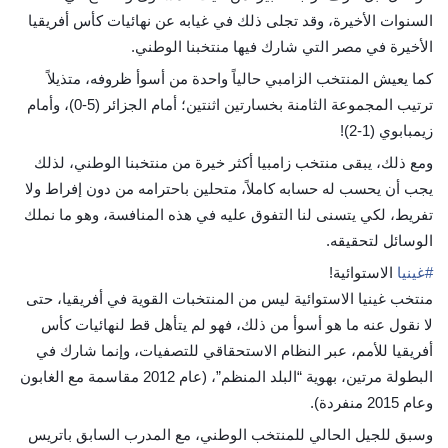
السنوات الأخيرة، وقد تجلى ذلك في غيابه عن نهائيات كأس أفريقيا
الأخيرة في مصر التي شارك فيها منتخبنا الوطني.
كما يعيش المنتخب الزامبي حالياً واحدة من أسوأ ظروفه، متذيلاً
ترتيب المجموعة الثامنة بخسارتين اثنتين؛ أمام الجزائر (5-0)، وأمام
زيمبابوي (1-2)!
ومع ذلك، يبقى منتخب زامبيا أكثر خيرة من منتخبنا الوطني، لذلك
يجب أن يحسب له حسابه كاملاً، متحلين باحترامه من دون إفراط ولا
تفريط، لكي يتسنى لنا التفوق عليه في هذه المنافسة، وهو ما نملك
الوسائل لتحقيقه.
#
غينيا
الاستوائية!
منتخب غينيا الاستوائية ليس من المنتخبات القوية في أفريقيا، حتى
لا نقول عنه ما هو أسوأ من ذلك، فهو لم يتأهل قط لنهائيات كأس
أفريقيا للأمم، عبر النظام الاستحقاقي للتصفيات، وإنما شارك في
البطولة مرتين، بهوية “البلد المنظم”، (عام 2012 مقاسمة مع الغابون
وعام 2015 منفردة).
وسبق للجيل الحالي للمنتخب الوطني، مع المدرب السابق باتريس