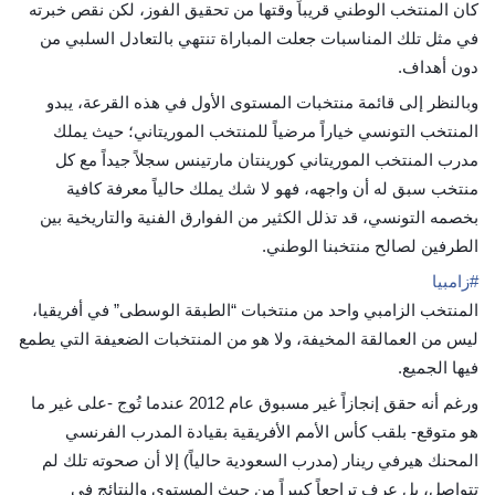
كان المنتخب الوطني قريباً وقتها من تحقيق الفوز، لكن نقص خبرته
في مثل تلك المناسبات جعلت المباراة تنتهي بالتعادل السلبي من
دون أهداف.
وبالنظر إلى قائمة منتخبات المستوى الأول في هذه القرعة، يبدو
المنتخب التونسي خياراً مرضياً للمنتخب الموريتاني؛ حيث يملك
مدرب المنتخب الموريتاني كورينتان مارتينس سجلاً جيداً مع كل
منتخب سبق له أن واجهه، فهو لا شك يملك حالياً معرفة كافية
بخصمه التونسي، قد تذلل الكثير من الفوارق الفنية والتاريخية بين
الطرفين لصالح منتخبنا الوطني.
#
زامبيا
المنتخب الزامبي واحد من منتخبات “الطبقة الوسطى” في أفريقيا،
ليس من العمالقة المخيفة، ولا هو من المنتخبات الضعيفة التي يطمع
فيها الجميع.
ورغم أنه حقق إنجازاً غير مسبوق عام 2012 عندما تُوج -على غير ما
هو متوقع- بلقب كأس الأمم الأفريقية بقيادة المدرب الفرنسي
المحنك هيرفي رينار (مدرب السعودية حالياً) إلا أن صحوته تلك لم
تتواصل، بل عرف تراجعاً كبيراً من حيث المستوى والنتائج في