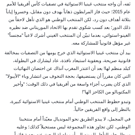
نَفه، أن واجه منتخب غينيا الاستوائية في تصفيات كأس أفريقيا للأمم
عام 2015؛ حيث فاز المرابطون ذهاباً بهدف دون مقابل، وخسروا إياباً
بثلاثة أهداف دون رد، لكن المنتخب الوطني هو الذي تأهل لاحقاً من
ذلك الدور؛ بعد كسب شكوى تقدم بها الاتحاد الموريتاني ضد نظيره
الغينو-استوائي، بعدما تبيّن أن المنتخب الغيني أشرك لاعباً “مجنساً”
غير مؤهل قانونياً للمشاركة معه.
بيد أن منتخب غينيا الاستوائية الذي خرج يومها من التصفيات بمخالفة
قانونية صريحة، وبعقوبة استبعاد نافذة، عاد ليشارك في البطولة،
كبلد منظم لها! بعد أن اعتذر المغرب آنذاك عن احتضان النهائيات
التي كان مقرراً أن يستضيفها، بحجة التخوف من انتشار وباء “الأيبولا”
الذي كان يضرب أجزاء واسعة من أفريقيا في ذلك الوقت؛ “وأخير
المكتوبالو من الكاحز الها”!
وتبدو حظوظ المنتخب الوطني أمام منتخب غينيا الاستوائية كبيرة،
بالنظر إلى واقع الفريقين حالياً.
في المجمل، لا يبدو الطريق نحو المونديال معبّداً أمام منتخبنا
الوطني، لكن تجاوز هذه المجموعة ليس مستحيلاً كذلك؛ وعليه
سيظل حلم التأهل للمونديال، أو مواصلة البحث عنه بجدية قائماً،