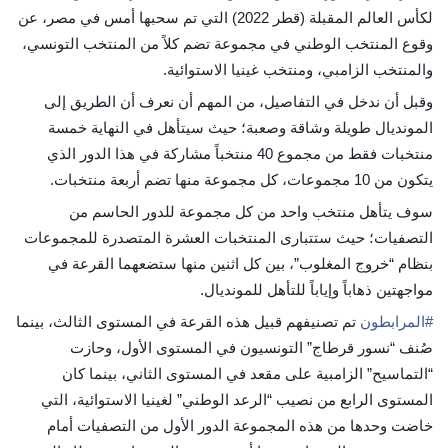
لكأس العالم المقبلة (قطر 2022) التي تم سحبها أمس في مصر، عن
وقوع المنتخب الوطني في مجموعة تضم كلاً من المنتخب التونسي،
والمنتخب الزامبي، ومنتخب غينيا الاستوائية.
وقبل أن ندخل في التفاصيل، من المهم أن نعرف أن الطريق إلى
المونديال طويلة وشاقة وصعبة؛ حيث سيتأهل في النهاية خمسة
منتخبات فقط من مجموع 40 منتخباً مشاركة في هذا الدور الذي
يتكون من 10 مجموعات، كل مجموعة منها تضم أربعة منتخبات.
سوف يتأهل منتخب واحد من كل مجموعة للدور الحاسم من
التصفيات؛ حيث ستتبارى المنتخبات العشرة المتصدرة للمجموعات
بنظام “خروج المغلوب”، بين كل اثنين منها ستضعهما القرعة في
مواجهتين ذهاباً وإياباً للتأهل للمونديال.
#
المرابطون
تم تصنيفهم قبيل هذه القرعة في المستوى الثالث، بينما
صُنف “نسور قرطاج” التونسيون في المستوى الأول، وحازت
“التماسيح” الزامبية على مقعد في المستوى الثاني، بينما كان
المستوى الرابع من نصيب “الرعد الوطني” لغينيا الاستوائية، التي
خاضت وحدها من هذه المجموعة الدور الأول من التصفيات أمام