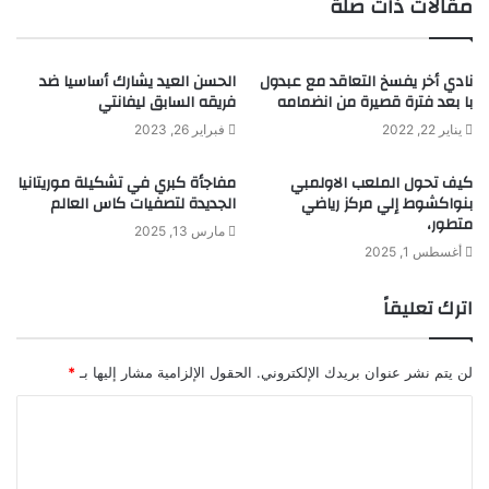
مقالات ذات صلة
نادي أخر يفسخ التعاقد مع عبدول
الحسن العيد يشارك أساسيا ضد
با بعد فترة قصيرة من انضمامه
فريقه السابق ليفانتي
يناير 22, 2022
فبراير 26, 2023
كيف تحول الملعب الاولمبي
مفاجأة كبري في تشكيلة موريتانيا
بنواكشوط إلي مركز رياضي
الجديدة لتصفيات كاس العالم
متطور،
مارس 13, 2025
أغسطس 1, 2025
اترك تعليقاً
لن يتم نشر عنوان بريدك الإلكتروني.
الحقول الإلزامية مشار إليها بـ
*
ا
ل
ت