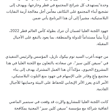
وحدة”يستهدف كل شرائح المجتمع في قطر وخارجها، ويهدف إلى
تشجيع أبناء المجتمع على التكاتف معاًمن أجل معالجة أزمة النفايات
البلاستيكية، مشيراً إلى أن هذا البرنامج يأتي ضمن
جهود اللجنة العليا لضمان أن تترك بطولة كأس العالم قطر 2022،
إرثاً بيئياً مستداماً للدولة والمنطقة، بما يعود بالنفع على الأجيال
المقبلة.
من جهته،أعرب السيد توم بيكوك نازيل، المؤسس والرئيس التنفيذي
في “سيفن كلين سيز”، عن سعادته بالتعاون مع اللجنة العليا في هذا
المشروع الحيوي، مؤكداً أن هذا العمل المشترك يهدف إلى بناء
مجتمع واعٍ وقادر على الإسهام في جهود منع التلوث البلاستيكي،
الأمر الذي يعزز الأثر الإيجابي للحفاظ على البيئة وحمايتها للأجيال
القادمة.
كانت اللجنة العليا للمشاريع والإرث قد وقعت في سبتمبر الماضي
اتفاقية شراكة مع مؤسسة “سيفن كلين سيز” المعنية بمكافحة