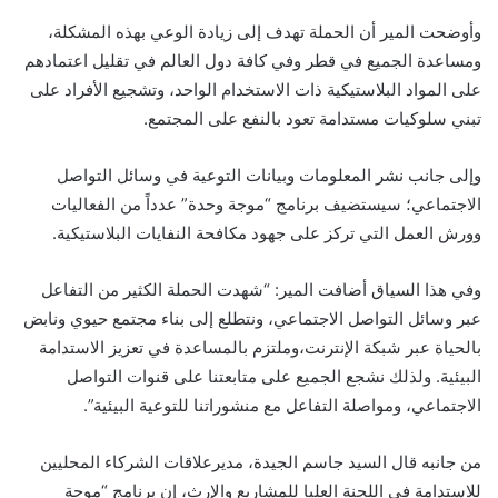
وأوضحت المير أن الحملة تهدف إلى زيادة الوعي بهذه المشكلة،
ومساعدة الجميع في قطر وفي كافة دول العالم في تقليل اعتمادهم
على المواد البلاستيكية ذات الاستخدام الواحد، وتشجيع الأفراد على
تبني سلوكيات مستدامة تعود بالنفع على المجتمع.
وإلى جانب نشر المعلومات وبيانات التوعية في وسائل التواصل
الاجتماعي؛ سيستضيف برنامج “موجة وحدة” عدداً من الفعاليات
وورش العمل التي تركز على جهود مكافحة النفايات البلاستيكية.
وفي هذا السياق أضافت المير: “شهدت الحملة الكثير من التفاعل
عبر وسائل التواصل الاجتماعي، ونتطلع إلى بناء مجتمع حيوي ونابض
بالحياة عبر شبكة الإنترنت،وملتزم بالمساعدة في تعزيز الاستدامة
البيئية. ولذلك نشجع الجميع على متابعتنا على قنوات التواصل
الاجتماعي، ومواصلة التفاعل مع منشوراتنا للتوعية البيئية”.
من جانبه قال السيد جاسم الجيدة، مديرعلاقات الشركاء المحليين
للاستدامة في اللجنة العليا للمشاريع والإرث، إن برنامج “موجة