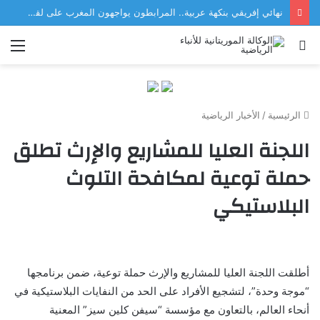
نهائي إفريقي بنكهة عربية.. المرابطون يواجهون المغرب على لقب «كوتيف 2026»
بحث
الق
عن
الرئيسية
/
الأخبار الرياضية
اللجنة العليا للمشاريع والإرث تطلق
حملة توعية لمكافحة التلوث
البلاستيكي
أطلقت اللجنة العليا للمشاريع والإرث حملة توعية، ضمن برنامجها
“موجة وحدة”، لتشجيع الأفراد على الحد من النفايات البلاستيكية في
أنحاء العالم، بالتعاون مع مؤسسة “سيفن كلين سيز” المعنية