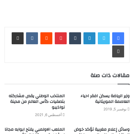
لينكدإن
بينتيريست
مشاركة عبر البريد
طباعة
مقالات ذات صلة
وزير الرياضة يسكن افقر احياء
المنتخب الوطني يقص مشاركته
العاصمة الموريتانية
بتصفيات كأس العالم من مدينة
نواذيبو
نوفمبر 5, 2019
أغسطس 6, 2021
وسائل إعلام مغربية تؤكد خوض
الملعب الاولمبي يفتح ابوابه مجانا