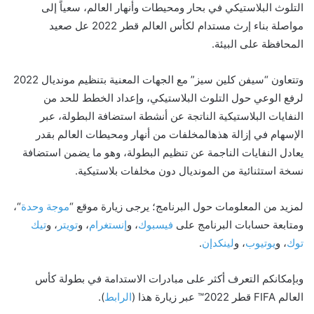
التلوث البلاستيكي في بحار ومحيطات وأنهار العالم، سعياً إلى
مواصلة بناء إرث مستدام لكأس العالم قطر 2022 عل صعيد
المحافظة على البيئة.
وتتعاون “سيفن كلين سيز” مع الجهات المعنية بتنظيم مونديال 2022
لرفع الوعي حول التلوث البلاستيكي، وإعداد الخطط للحد من
النفايات البلاستيكية الناتجة عن أنشطة استضافة البطولة، عبر
الإسهام في إزالة هذهالمخلفات من أنهار ومحيطات العالم بقدر
يعادل النفايات الناجمة عن تنظيم البطولة، وهو ما يضمن استضافة
نسخة استثنائية من المونديال دون مخلفات بلاستيكية.
لمزيد من المعلومات حول البرنامج؛ يرجى زيارة موقع “
موجة وحدة
“،
ومتابعة حسابات البرنامج على
فيسبوك
، و
إنستغرام
، و
تويتر
، و
تيك
توك
، و
يوتيوب
، و
لينكدإن
.
وبإمكانكم التعرف أكثر على مبادرات الاستدامة في بطولة كأس
العالم FIFA قطر 2022™ عبر زيارة هذا (
الرابط
).