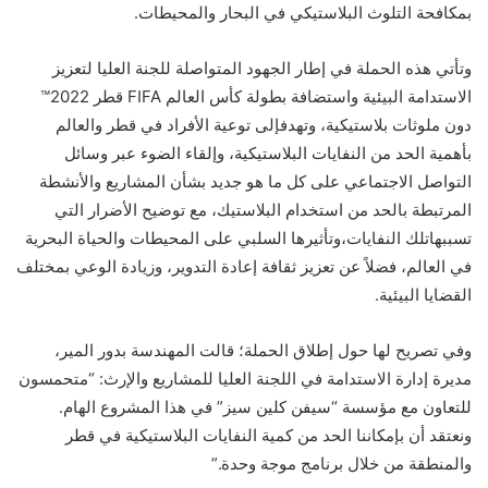
بمكافحة التلوث البلاستيكي في البحار والمحيطات.
وتأتي هذه الحملة في إطار الجهود المتواصلة للجنة العليا لتعزيز
الاستدامة البيئية واستضافة بطولة كأس العالم FIFA قطر 2022™
دون ملوثات بلاستيكية، وتهدفإلى توعية الأفراد في قطر والعالم
بأهمية الحد من النفايات البلاستيكية، وإلقاء الضوء عبر وسائل
التواصل الاجتماعي على كل ما هو جديد بشأن المشاريع والأنشطة
المرتبطة بالحد من استخدام البلاستيك، مع توضيح الأضرار التي
تسببهاتلك النفايات،وتأثيرها السلبي على المحيطات والحياة البحرية
في العالم، فضلاً عن تعزيز ثقافة إعادة التدوير، وزيادة الوعي بمختلف
القضايا البيئية.
وفي تصريح لها حول إطلاق الحملة؛ قالت المهندسة بدور المير،
مديرة إدارة الاستدامة في اللجنة العليا للمشاريع والإرث: “متحمسون
للتعاون مع مؤسسة “سيفن كلين سيز” في هذا المشروع الهام.
ونعتقد أن بإمكاننا الحد من كمية النفايات البلاستيكية في قطر
والمنطقة من خلال برنامج موجة وحدة.”