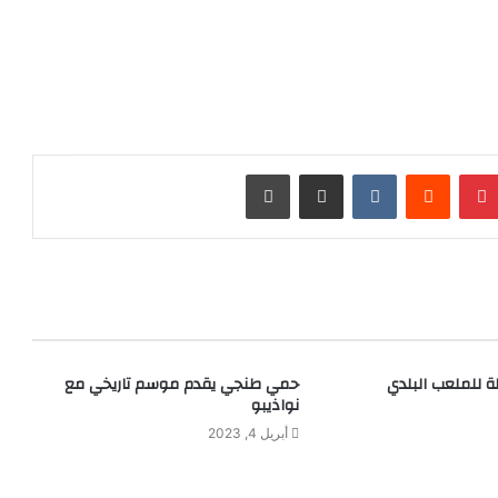
بينتيريست
مشاركة عبر البريد
طباعة
لة للملعب البلدي
حمي طنجي يقدم موسم تاريخي مع
نواذيبو
أبريل 4, 2023