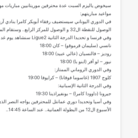
سيخوض ياليزم السبت عدة محترفين موريتانيين مباريات مه
مواعيد مباريتهم:
في الدوري اليوناني سيستضيف رفقاء أبوبكر كامرا بنادي آ
الوصول للنقطة ال32 و الوصول للمركز الرابع.. وستقام المباراة الساعة 17:30
وفي فرنسا و تحديدا الدرجة الثانية Ligue2 سنشاهد يوم غد ثلاث مباريات لمحترفينا وهي على النحو التالي:
نانسي (سليمان قرموقو) – كان 18:00
روديز – فالنسيان (عالي عبيد) 18:00
نيور – لو آفر (ابنو با) 18:00
وفي الدوري الروماني الممتاز:
كلوج 1907 (غاسوما فوفانا) – كرايوفا 19:00
وفي الدرجة الثانية الإسبانية:
جيرونا (داوودا كامرا) – بونفيراذينا 19:30
وفي أسيا وتحديدا دوري عمانتل للمحترفين يواجه النصر ال
الأسبوع ال12 من البطولة العمانية.. عند الساعة 14:45..