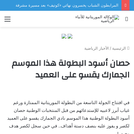
المرابطون الشباب يخسرون نهائي «كوتيف» بعد مسيرة مشرفة
بحث
الق
عن
الرئيسية
/
الأخبار الرياضية
حصان أسود البطولة هذا الموسم
الجمارك يقسو على العميد
في افتتاح الجولة التاسعة من البطولة الموريتانية الممتازة ورغم
غياب أبرز لاعبيه للإستدعائهم من قبل المنتخبات الوطنية حصان
أسود البطولة الوطنية هذا الموسم نادي الجمارك يقسو على العميد
لكصر و يفوز عليه بنصف دستة أهداف.. في حين سجل لكصر هدف
وحيد..!