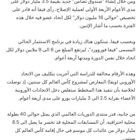
ومن خلال إنشاء “صندوق تضامن” جديد بقيمة 3.5 مليار دولار على
مدى الأعوام الأربعة الأولى لعملية الإصلاح، رأى فيفا أنه قادر على
تخصيص “حوالي 16 مليون دولار” لكل اتحاد عضو فيه خلال هذه
الفترة بحسب ما أشار الإثنين.
وبحسب فيفا، ستكون هناك زيادة في برنامج الاستثمار الحالي
المسمى “فيفا فوروورد”، ليرتفع المبلغ من 6 الى 9 ملايين دولار لكل
اتحاد خلال نفس الدورة ومدتها أربعة أعوام.
وهذه الأرقام مخالفة للدراسة التي أجريت بتكليف من الاتحاد
الأوروبي (ويفا) المعارض لمشروع كأس العالم كل سنتين، إذ توصلت
لخلاصة بأن تنفيذ هذا المخطط ستقلص دخل الاتحادات الأوروبية
الأعضاء بقرابة 2.5 الى 3 مليارات يورو على مدى أربعة أعوام.
من جانبه، قدر منتدى الدوريات العالمي الذي يمثل حوالي 40 بطولة
محلية احترافية، أن المسابقات المحلية قد تخسر ما يصل الى 8.5
مليار دولار من عائدات كل موسم في حال إقامة كأس العالم كل
سنتين.