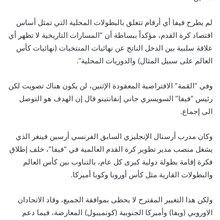
لم يطرح فيفا أي أرقام تتعلق بالبطولات المحلية التي تمثل أساس
اقتصاد كرة القدم، مؤكداً ببساطة أن “المسارات التاريخية لا تظهر أي
علاقة سلبية بين الدخل الناتج عن نهائيات المنتخبات (نهائيات كأس
العالم على سبيل المثال) والدوريات المحلية”.
وفي “القمة” الافتراضية المعقودة الإثنين، لن يكون هناك تصويت لكن
رئيس “فيفا” السويسري جاني إنفانتينو قال إن الهدف هو التوصل
الى إجماع.
وكان مدرب أرسنال الإنجليزي السابق الفرنسي أرسين فينغر الذي
يشغل منصب مدير تطوير كرة القدم العالمية في “فيفا”، خلف إطلاق
فكرة إقامة بطولة دولية كبرى كل عام، بالتناوب بين كأس العالم
والبطولات القارية مثل كأس أوروبا وكوبا أميركا.
ولكن هذا التغيير المقترح لا يحظى بموافقة الجميع، وقاد الاتحادان
الاوروبي (ويفا) وأميركا الجنوبية (كونميبول) المعارضة، فيما دعم