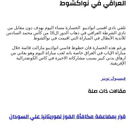
العراقي في نواكشوط
تلقي نادي افسى انواذيبو الخسارة مساء اليوم بهدف دون مقابل من
نادي الشرطة العراقي في ذهاب الدور ال16 من كأس محمد السادس
للأندية الأبطال في المباراة التي اقيمت في نواكشوط
ورغم هذه الخسارة فان حظوظ فاسي انواذيبو مازالت قائمة خلال
مباراة الإياب في العراق خاصة بانه لعب مباراة اليوم وهو يعاني من
ارهاق بدني كبير بسبب مشاركاته الاخيرة في كاس الكونفدرالية
الإفريقية.
طباعة
لينكدإن
مشاركة
بينتيريست
فيسبوك
تويتر
عبر
مقالات ذات صلة
البريد
قرار بمضاعفة مكافأة الفوز لموريتانيا علي السودان