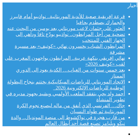
أخبار
قرعة إفريقية صعبة للأندية الموريتانية.. نواذيبو أمام فايبرز
والجمارك يصطدم بحافيا
العثور على جثمان لاعب موريتاني بعد يومين من البحث عنه
تضحية من أجل المرابطون.. نواذيبو يودّع تافا وداهي إلى
الجهاز الفني للمنتخب
المرابطون الشباب يخسرون نهائي «كوتيف» بعد مسيرة
مشرفة
نهائي إفريقي بنكهة عربية.. المرابطون يواجهون المغرب على
لقب «كوتيف 2026»
بعد خمس سنوات من الغياب… الكدية يعود إلى الدوري
الممتاز
الاتحاد الموريتاني للرياضات الميكانيكية يختتم بنجاح البطولة
الوطنية للرياضات الإلكترونية 2026
أحمد ولد يحي يتفقد الملعب الأولمبي ويشيد بجهود مديره في
تطوير المنشأة
جاك… الفرنسي الذي أنفق من ماله ليصنع نجوم الكرة
الموريتانية ثم طواه النسيان
من قارب هجرة في نواكشوط إلى منصة المونديال.. والدة
نيكو ويليامز تصنع قصة أحد أبطال العالم
القائمة