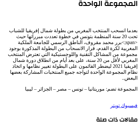
المجموعة الواحدة
بعدما انسحب المنتخب المغربي من بطولة شمال إفريقيا للشباب
تحت 20 سنة المنظمة بتونس في خطوة تعددت مبرراتها حيث
<span;>برر محمد مقروف، الناطق الرسمي للجامعة الملكية
المغربية لكرة القدم، قرار الانسحاب من البطولة المذكورة بوجود
مجموعة من المشاكل التقنية واللوجستيكية التي تعترض المنتخب
المغربي لأقل من 20 سنة، على بعد أيام من انطلاق دورة شمال
إفريقيا 2021 ليضطر القائمون على البطولة تغيير نظامها و اتخاذ
نظام المجموعة الواحدة لتواجه جميع المنتخبات المشاركة بعضها
البعض..
المجموعة تضم: موريتانيا – تونس – مصر – الجزائر – ليبيا
طباعة
لينكدإن
مشاركة
بينتيريست
فيسبوك
تويتر
عبر
مقالات ذات صلة
البريد