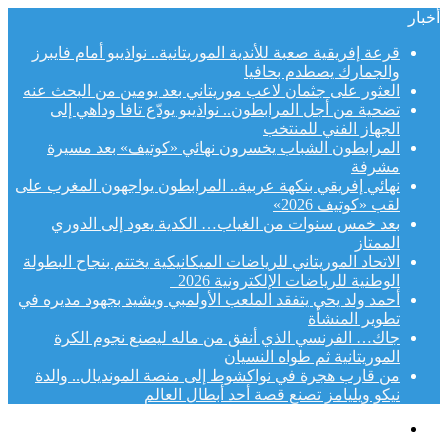
أخبار
قرعة إفريقية صعبة للأندية الموريتانية.. نواذيبو أمام فايبرز
والجمارك يصطدم بحافيا
العثور على جثمان لاعب موريتاني بعد يومين من البحث عنه
تضحية من أجل المرابطون.. نواذيبو يودّع تافا وداهي إلى
الجهاز الفني للمنتخب
المرابطون الشباب يخسرون نهائي «كوتيف» بعد مسيرة
مشرفة
نهائي إفريقي بنكهة عربية.. المرابطون يواجهون المغرب على
لقب «كوتيف 2026»
بعد خمس سنوات من الغياب… الكدية يعود إلى الدوري
الممتاز
الاتحاد الموريتاني للرياضات الميكانيكية يختتم بنجاح البطولة
الوطنية للرياضات الإلكترونية 2026
أحمد ولد يحي يتفقد الملعب الأولمبي ويشيد بجهود مديره في
تطوير المنشأة
جاك… الفرنسي الذي أنفق من ماله ليصنع نجوم الكرة
الموريتانية ثم طواه النسيان
من قارب هجرة في نواكشوط إلى منصة المونديال.. والدة
نيكو ويليامز تصنع قصة أحد أبطال العالم
القائمة