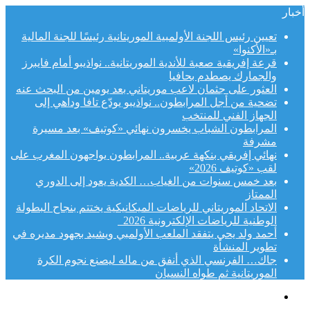
أخبار
تعيين رئيس اللجنة الأولمبية الموريتانية رئيسًا للجنة المالية
بـ«الأكنوا»
قرعة إفريقية صعبة للأندية الموريتانية.. نواذيبو أمام فايبرز
والجمارك يصطدم بحافيا
العثور على جثمان لاعب موريتاني بعد يومين من البحث عنه
تضحية من أجل المرابطون.. نواذيبو يودّع تافا وداهي إلى
الجهاز الفني للمنتخب
المرابطون الشباب يخسرون نهائي «كوتيف» بعد مسيرة
مشرفة
نهائي إفريقي بنكهة عربية.. المرابطون يواجهون المغرب على
لقب «كوتيف 2026»
بعد خمس سنوات من الغياب… الكدية يعود إلى الدوري
الممتاز
الاتحاد الموريتاني للرياضات الميكانيكية يختتم بنجاح البطولة
الوطنية للرياضات الإلكترونية 2026
أحمد ولد يحي يتفقد الملعب الأولمبي ويشيد بجهود مديره في
تطوير المنشأة
جاك… الفرنسي الذي أنفق من ماله ليصنع نجوم الكرة
الموريتانية ثم طواه النسيان
القائمة