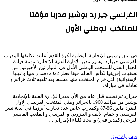
الفرنسي جيرارد بوشير مدربا مؤقتا
للمنتخب الوطني الأول
في بيان رسمي للإتحادية الوطنية لكرة القدم أعلنت تكليفها المدرب
الفرنسي جيرارد بوشير مدير الإدارة الفنية للإتحادية مهمة قيادة
الجهاز الفني للمنتخب الوطني الأول في المباراتين الأخيرتين من
تصفيات إفريقيا لكأس العالم فيفا قطر 2022 (ضد زامبيا و غينيا
الإستوائية) التي خرج المنتخب منها مسبقا بعد تلقيه ثلاث هزائم و
تعادله في مباراة.
جيرارد تم تعيينه قبل عام من الأن مديرا للإدارة الفنية بالإتحادية..
بوشير من مواليد 1960 بالجزائر ومثل المنتخب الفرنسي الأول
الفترة مابين 86-87 وكمدرب خاض عدة تجارب أبرزها في أندية نيس
الفرنسي و حمام الأنف و البنزرتي و المرسي و الملعب القابسي
الترجي (كمدير فني) و اتحاد كلباء الإماراتي…
طباعة
لينكدإن
مشاركة
بينتيريست
فيسبوك
تويتر