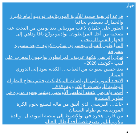
أخبار
قرعة إفريقية صعبة للأندية الموريتانية.. نواذيبو أمام فايبرز
والجمارك يصطدم بحافيا
العثور على جثمان لاعب موريتاني بعد يومين من البحث عنه
تضحية من أجل المرابطون.. نواذيبو يودّع تافا وداهي إلى
الجهاز الفني للمنتخب
المرابطون الشباب يخسرون نهائي «كوتيف» بعد مسيرة
مشرفة
نهائي إفريقي بنكهة عربية.. المرابطون يواجهون المغرب على
لقب «كوتيف 2026»
بعد خمس سنوات من الغياب… الكدية يعود إلى الدوري
الممتاز
الاتحاد الموريتاني للرياضات الميكانيكية يختتم بنجاح البطولة
الوطنية للرياضات الإلكترونية 2026
أحمد ولد يحي يتفقد الملعب الأولمبي ويشيد بجهود مديره في
تطوير المنشأة
جاك… الفرنسي الذي أنفق من ماله ليصنع نجوم الكرة
الموريتانية ثم طواه النسيان
من قارب هجرة في نواكشوط إلى منصة المونديال.. والدة
نيكو ويليامز تصنع قصة أحد أبطال العالم
القائمة