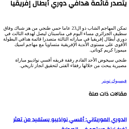
يتصدر قائمة هدافي دوري أبطال إفريقيا
تمكن المهاجم الشاب ذو ال23 عاما حمي طنجي من هز شباك وفاق
سطيف الجزائري مساء اليوم في مناسبتان ليصل لهدفه الثالث في
دوري أبطال إفريقيا في مباراته الثالثة متصدرا قائمة هدافي البطولة
الأقوى على مستوى الأندية الإفريقية متساويا مع مهاجم اسيك
ميموزا كريم كوناتى.
طنجي سيخوض الأحد القادم رفقة فريقه أفسي نواذيبو مباراة
مصيرية يبحث من خلالها رفقاء الفتى لتحقيق انجاز تاريخي.
طباعة
لينكدإن
مشاركة
بينتيريست
فيسبوك
تويتر
عبر
مقالات ذات صلة
البريد
الدوري الموريتاني: أفسي نواذيبو يستفيد من تعثر