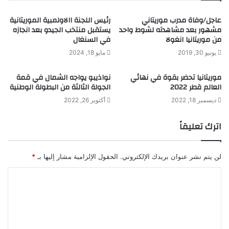
عاجل/وفاة مدرب موريتاني
رئيس اللجنة االاولمبية الموريتانية
مشهور بعد مشاهدته لشوط واحد
يستقبل منتخب الجيدو بعد انجازه
من موريتانيا انغولا
في السنغال
يونيو 30, 2019
مايو 18, 2024
موريتانيا تحضر بقوة في نهائي
نواذيبو يواجه الشمال في قمة
العالم قطر 2022
الجولة الثالثة من البطولة الوطنية
ديسمبر 18, 2022
أكتوبر 26, 2022
اترك تعليقاً
لن يتم نشر عنوان بريدك الإلكتروني.
الحقول الإلزامية مشار إليها بـ
*
ا
ل
ت
ع