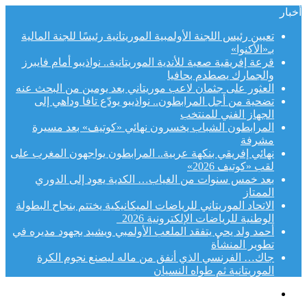
أخبار
تعيين رئيس اللجنة الأولمبية الموريتانية رئيسًا للجنة المالية
بـ«الأكنوا»
قرعة إفريقية صعبة للأندية الموريتانية.. نواذيبو أمام فايبرز
والجمارك يصطدم بحافيا
العثور على جثمان لاعب موريتاني بعد يومين من البحث عنه
تضحية من أجل المرابطون.. نواذيبو يودّع تافا وداهي إلى
الجهاز الفني للمنتخب
المرابطون الشباب يخسرون نهائي «كوتيف» بعد مسيرة
مشرفة
نهائي إفريقي بنكهة عربية.. المرابطون يواجهون المغرب على
لقب «كوتيف 2026»
بعد خمس سنوات من الغياب… الكدية يعود إلى الدوري
الممتاز
الاتحاد الموريتاني للرياضات الميكانيكية يختتم بنجاح البطولة
الوطنية للرياضات الإلكترونية 2026
أحمد ولد يحي يتفقد الملعب الأولمبي ويشيد بجهود مديره في
تطوير المنشأة
جاك… الفرنسي الذي أنفق من ماله ليصنع نجوم الكرة
الموريتانية ثم طواه النسيان
القائمة