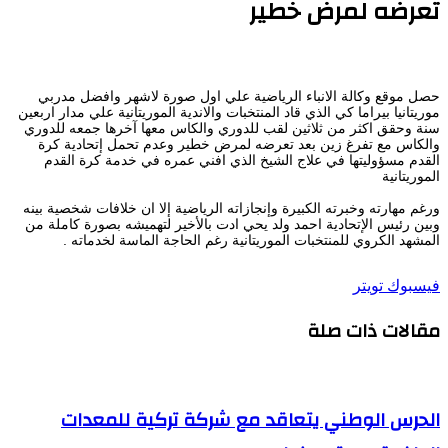
تعرضه لمرض خطير
حصل موقع وكالة الانباء الرياضية علي اول صورة لاشهر وافضل مدربي
موريتانيا بيراما كي الذي قاد المنتخبات والاندية الموريتانية علي مدار اربعين
سنة وحقق اكثر من ثلاثين لقب للدوري والكاس معها آخرها جمعه للدوري
والكاس مع تفرغ زين بعد تعرضه لمرض خطير وعدم تحمل إتحادية كرة
القدم مسؤوليتها في علاج الشيخ الذي افني عمره في خدمة كرة القدم
الموريتانية
ورغم مهارته وخبرته الكبيرة وإنجازاته الرياضية إلا ان خلافات شخصية بينه
وبين رئيس الإتحادية احمد ولد يحي ادت بالأخير لتهميشه بصورة كاملة من
المشهد الكروي للمنتخبات الموريتانية رغم الحاجة الماسة لخدماته .
طباعة
لينكدإن
مشاركة
بينتيريست
فيسبوك
تويتر
عبر
مقالات ذات صلة
البريد
الحرس الوطني يتعاقد مع شركة تركية للمعدات