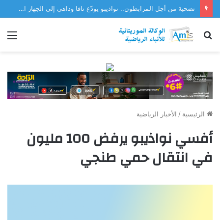
تضحية من أجل المرابطون.. نواذيبو يودّع تافا وداهي إلى الجهاز الفني للمنتخب
بحث
الق
عن
الرئيسية
/
الأخبار الرياضية
أفسي نواذيبو يرفض 100 مليون
في انتقال حمي طنجي